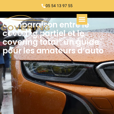
05 54 13 97 55
Comparaison entre le
covering partiel et le
covering total : un guide
pour les amateurs d’auto