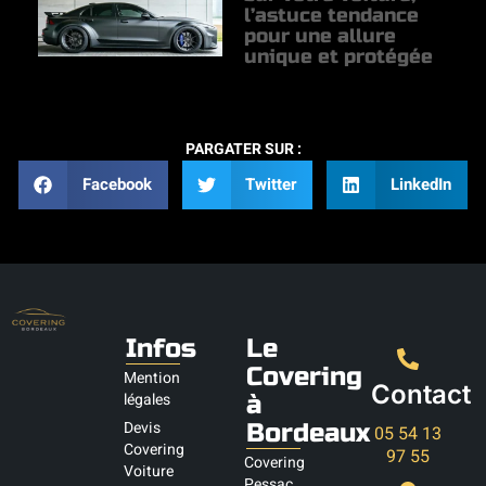
l’astuce tendance
pour une allure
unique et protégée
PARGATER SUR :
Facebook
Twitter
LinkedIn
Infos
Le
Covering
Mention
Contact
légales
à
Devis
Bordeaux
05 54 13
Covering
97 55
Covering
Voiture
Pessac