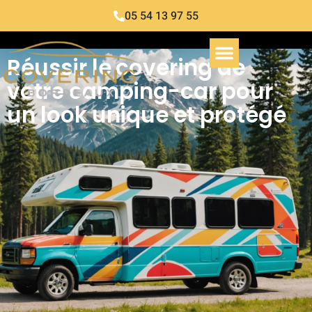
05 54 13 97 55
Réussir le covering de
votre camping-car pour
un look unique et protégé