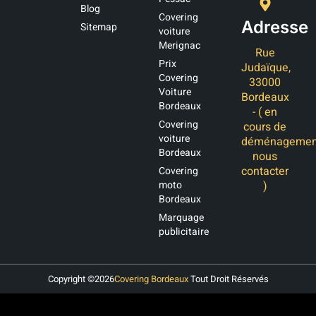
Blog
Covering
Adresse
Sitemap
voiture
Merignac
Rue
Prix
Judaïque,
Covering
33000
Voiture
Bordeaux
Bordeaux
- ( en
Covering
cours de
voiture
déménagemen
Bordeaux
nous
contacter
Covering
moto
)
Bordeaux
Marquage
publicitaire
Copyright ©
2026
Covering Bordeaux
Tout Droit Réservés