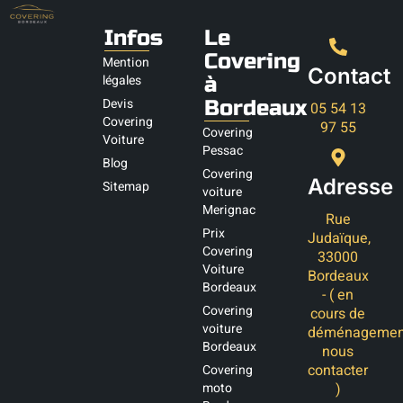
Infos
Le
Covering
Mention
Contact
légales
à
Devis
Bordeaux
05 54 13
Covering
97 55
Covering
Voiture
Pessac
Blog
Covering
Adresse
Sitemap
voiture
Merignac
Rue
Prix
Judaïque,
Covering
33000
Voiture
Bordeaux
Bordeaux
- ( en
Covering
cours de
voiture
déménagemen
Bordeaux
nous
contacter
Covering
moto
)