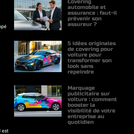
Covering
automobile et
assurance : faut-il
prévenir son
assureur ?
appé
5 idées originales
de covering pour
voiture pour
transformer son
look sans
repeindre
Marquage
publicitaire sur
voiture : comment
booster la
visibilité de votre
entreprise au
quotidien
 est