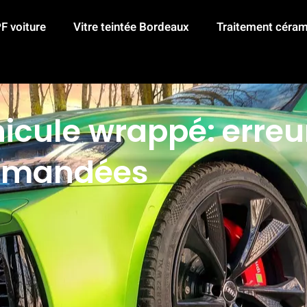
F voiture
Vitre teintée Bordeaux
Traitement céram
icule wrappé: erreur
ommandées