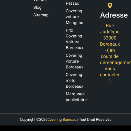
Pessac
Blog
Covering
Adresse
Sitemap
voiture
Merignac
Rue
Prix
Judaïque,
Covering
33000
Voiture
Bordeaux
Bordeaux
- ( en
Covering
cours de
voiture
déménagemen
Bordeaux
nous
contacter
Covering
moto
)
Bordeaux
Marquage
publicitaire
Copyright ©
2026
Covering Bordeaux
Tout Droit Réservés