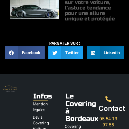
sur votre voiture,
l’astuce tendance
pour une allure
unique et protégée
PARGATER SUR :
Facebook
Twitter
LinkedIn
Infos
Le
Covering
Mention
Contact
légales
à
Devis
Bordeaux
05 54 13
Covering
97 55
Covering
Voiture