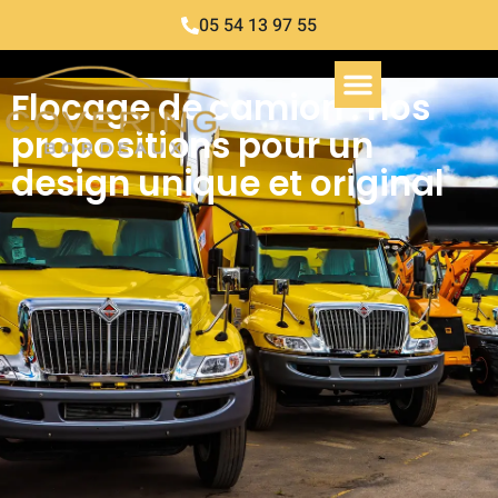
05 54 13 97 55
Flocage de camion : nos
propositions pour un
design unique et original