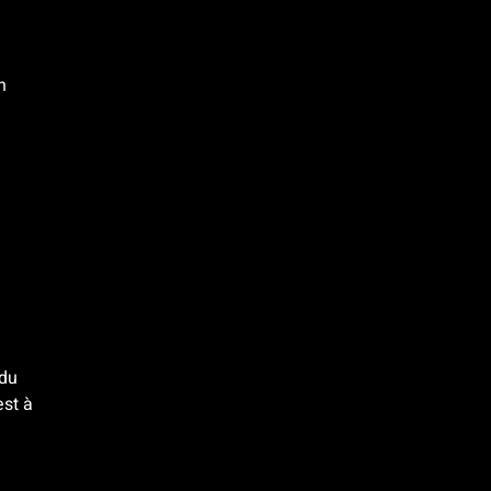
n
 du
est à