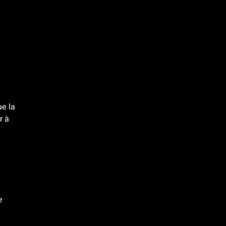
ue la
r à
e