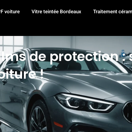
F voiture
Vitre teintée Bordeaux
Traitement céram
ilms de protection :
iture !