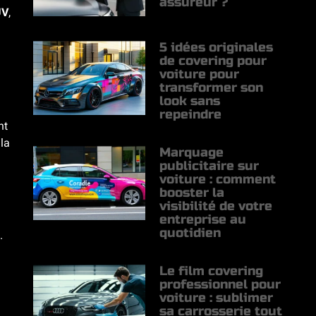
assureur ?
UV
,
5 idées originales
de covering pour
voiture pour
transformer son
look sans
repeindre
nt
 la
Marquage
publicitaire sur
voiture : comment
booster la
visibilité de votre
entreprise au
quotidien
.
Le film covering
professionnel pour
voiture : sublimer
sa carrosserie tout