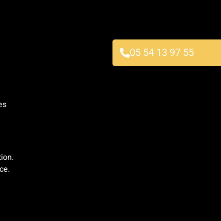
05 54 13 97 55
es
tion.
ce.